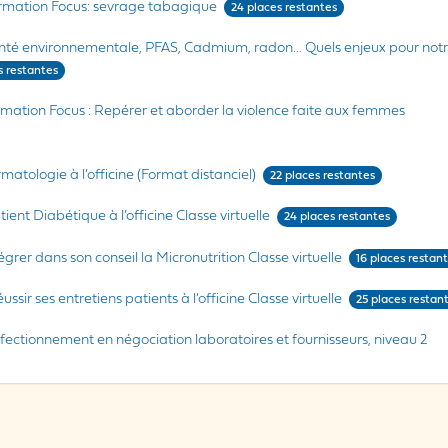
rmation Focus: sevrage tabagique
24 places restantes
nté environnementale, PFAS, Cadmium, radon… Quels enjeux pour notr
s restantes
mation Focus : Repérer et aborder la violence faite aux femmes
matologie à l’officine (Format distanciel)
22 places restantes
tient Diabétique à l’officine Classe virtuelle
24 places restantes
égrer dans son conseil la Micronutrition Classe virtuelle
16 places restan
ussir ses entretiens patients à l’officine Classe virtuelle
25 places restan
fectionnement en négociation laboratoires et fournisseurs, niveau 2