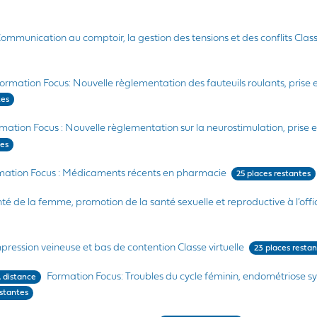
ommunication au comptoir, la gestion des tensions et des conflits Clas
ormation Focus: Nouvelle règlementation des fauteuils roulants, prise 
tes
mation Focus : Nouvelle règlementation sur la neurostimulation, prise 
tes
mation Focus : Médicaments récents en pharmacie
25 places restantes
té de la femme, promotion de la santé sexuelle et reproductive à l’offi
ression veineuse et bas de contention Classe virtuelle
23 places resta
Formation Focus: Troubles du cycle féminin, endométriose 
 distance
estantes