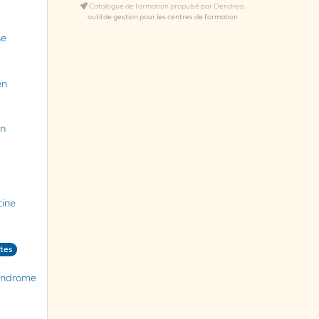
Catalogue de formation propulsé par Dendreo,
outil de gestion pour les centres de formation
se
en
en
cine
ntes
syndrome