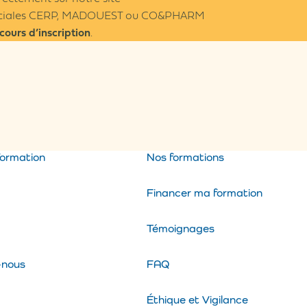
merciales CERP, MADOUEST ou CO&PHARM
cours d’inscription
.
formation
Nos formations
Financer ma formation
Témoignages
-nous
FAQ
Éthique et Vigilance